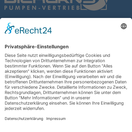
BIERGANS
Pumpen-Vertrieb GmbH
Gießereistr. 4
47053 Duisburg
Routenplaner
0203
6 44 66
0203
6 44 94
service@biergans.com
Kontakt